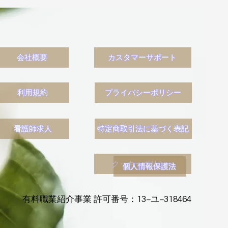
会社概要
カスタマーサポート
利用規約
プライバシーポリシー
看護師求人
特定商取引法に基づく表記
クッキーポリシー
個人情報保護法
有料職業紹介事業 許可番号：13−ユ−318464