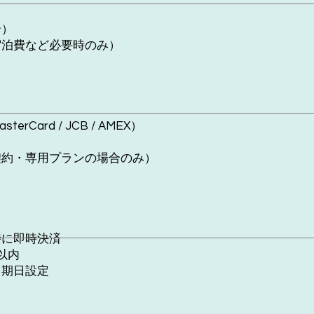
合）
宿泊費など必要時のみ）
erCard / JCB / AMEX）
契約・専用プランの場合のみ）
時に即時決済
以内
き期日設定