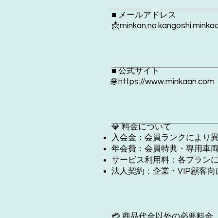
■ メールアドレス
📩
minkan.no.kangoshi.mink
■ 公式サイト
🌐
https://www.minkaan.com
💎 料金について
入会金：会員ランクに
より
年会費：会員特典・専用車
サービス利用料：各プラン
法人契約：企業・VIP顧客
💳 商品代金以外の必要料金