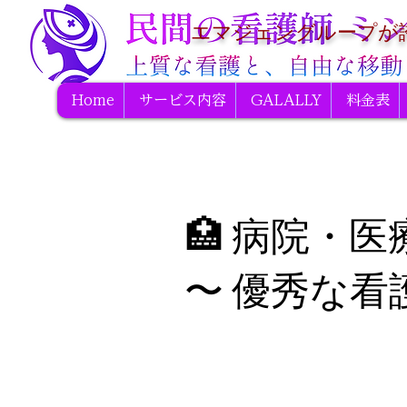
エマジェングループが
Home
サービス内容
GALALLY
料金表
🏥 病院・
〜 優秀な看