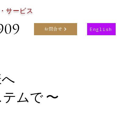
・サービス
909
English
お問合せ
様へ
テムで 〜