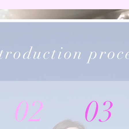
troduction proc
02
03