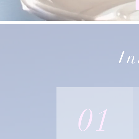
In
01