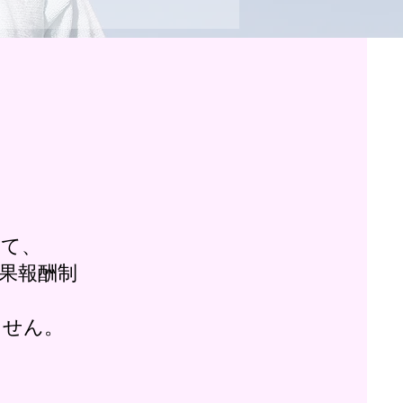
して、
果報酬制
ません。