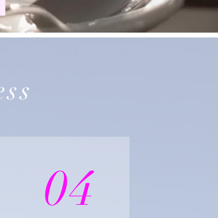
ess
04