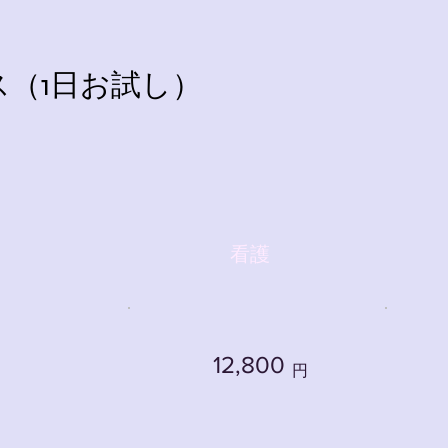
（1日お試し）
看護
12,800
円