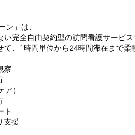
カーン」は、
ない完全自由契約型の訪問看護サービス
せて、1時間単位から24時間滞在まで柔
観察
行
ケア）
行
ート
り支援