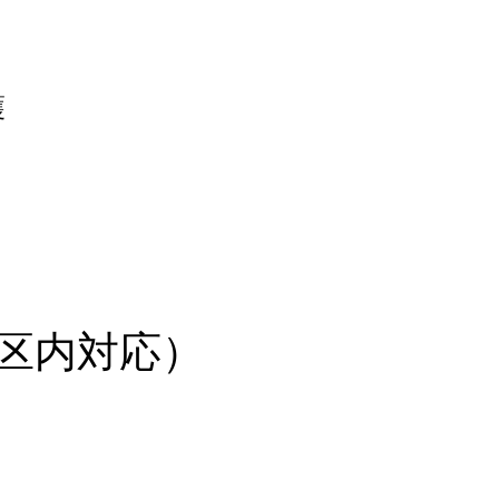
護
区内対応）