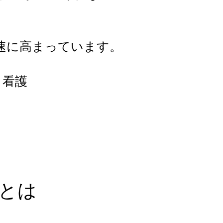
速に高まっています。
 看護
とは